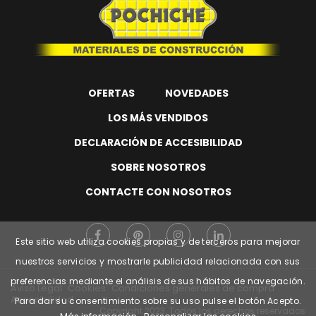
OFERTAS
NOVEDADES
LOS MÁS VENDIDOS
DECLARACIÓN DE ACCESIBILIDAD
SOBRE NOSOTROS
CONTACTE CON NOSOTROS
Este sitio web utiliza cookies propias y de terceros para mejorar
nuestros servicios y mostrarle publicidad relacionada con sus
preferencias mediante el análisis de sus hábitos de navegación.
Aviso Legal
Cookies
Condiciones generales de compra
Accesibilidad
Para dar su consentimiento sobre su uso pulse el botón Acepto.
Copyright
2023. Todos los derechos reservados