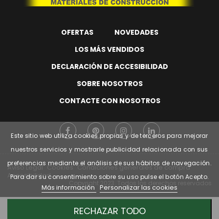
OFERTAS
NOVEDADES
LOS MÁS VENDIDOS
DECLARACIÓN DE ACCESIBILIDAD
SOBRE NOSOTROS
CONTACTE CON NOSOTROS
Este sitio web utiliza cookies propias y de terceros para mejorar
nuestros servicios y mostrarle publicidad relacionada con sus
preferencias mediante el análisis de sus hábitos de navegación.
Aviso Legal
Cookies
Condiciones generales de compra
Accesibilidad
Para dar su consentimiento sobre su uso pulse el botón Acepto.
Copyright
2023. Todos los derechos reservados
Más información
Personalizar las cookies
RECHAZAR TODO
Web financiada por la Unión Europea a través de los fondos