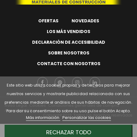
OFERTAS
NOVEDADES
LOS MÁS VENDIDOS
DECLARACIÓN DE ACCESIBILIDAD
SOBRE NOSOTROS
CONTACTE CON NOSOTROS
Este sitio web utiliza cookies propias y de terceros para mejorar
nuestros servicios y mostrarle publicidad relacionada con sus
preferencias mediante el análisis de sus hábitos de navegación.
Aviso Legal
Cookies
Condiciones generales de compra
Accesibilidad
Para dar su consentimiento sobre su uso pulse el botón Acepto.
Copyright
2023. Todos los derechos reservados
Más información
Personalizar las cookies
RECHAZAR TODO
Web financiada por la Unión Europea a través de los fondos