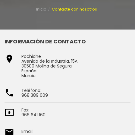
Inicio
Contacte con nosotros
INFORMACIÓN DE CONTACTO
Pochiche

Avenida de la Industria, 15A
30500 Molina de Segura
España
Murcia
Teléfono:

968 389 009
Fax:

968 641 160

Email: