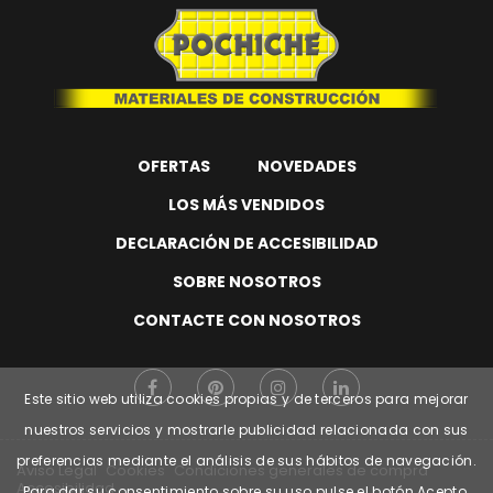
OFERTAS
NOVEDADES
LOS MÁS VENDIDOS
DECLARACIÓN DE ACCESIBILIDAD
SOBRE NOSOTROS
CONTACTE CON NOSOTROS
Este sitio web utiliza cookies propias y de terceros para mejorar
nuestros servicios y mostrarle publicidad relacionada con sus
preferencias mediante el análisis de sus hábitos de navegación.
Aviso Legal
Cookies
Condiciones generales de compra
Accesibilidad
Para dar su consentimiento sobre su uso pulse el botón Acepto.