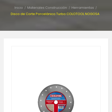
Inicio
Materiales Construcción
Herramientas
Disco de Corte Porcelánico Turbo COLOTOOL NOGOSA
-15%