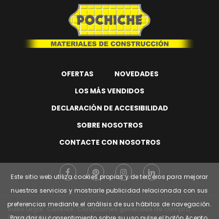
OFERTAS
NOVEDADES
LOS MÁS VENDIDOS
DECLARACIÓN DE ACCESIBILIDAD
SOBRE NOSOTROS
CONTACTE CON NOSOTROS
Este sitio web utiliza cookies propias y de terceros para mejorar
nuestros servicios y mostrarle publicidad relacionada con sus
preferencias mediante el análisis de sus hábitos de navegación.
Aviso Legal
Cookies
Condiciones generales de compra
Accesibilidad
Para dar su consentimiento sobre su uso pulse el botón Acepto.