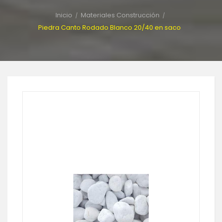
Inicio
Materiales Construcción
Piedra Canto Rodado Blanco 20/40 en saco