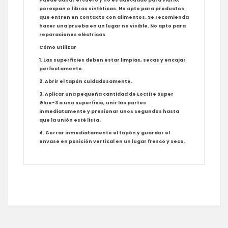
porexpan o fibras sintéticas. No apto para productos
que entren en contacto con alimentos. Se recomienda
hacer una prueba en un lugar no visible. No apto para
reparaciones eléctricas
Cómo utilizar
1. Las superficies deben estar limpias, secas y encajar
perfectamente.
2. Abrir el tapón cuidadosamente.
3. Aplicar una pequeña cantidad de Loctite Super
Glue-3 a una superficie, unir las partes
inmediatamente y presionar unos segundos hasta
que la unión esté lista.
4. Cerrar inmediatamente el tapón y guardar el
envase en posición vertical en un lugar fresco y seco.