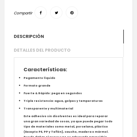
Compartir
DESCRIPCIÓN
DETALLES DEL PRODUCTO
Características:
Pegamento líquido
Formato grande
Fuerte & Rápido: pega en segundos
Triple resistencia: agua, golpes y temperaturas
Transparente y multimaterial
Este adhesivo sin disolventes es ideal para reparar
una gran variedad de cosas, ya que puede pegar todo
tipo de materiales como metal, porcelana, plástico
(Excepto PE, PP y Teflón), caucho, madera o mármol.
Puede dañar el cuero y no es adecuado para vidrio,