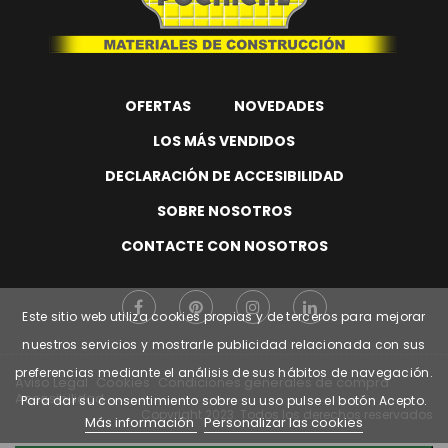
OFERTAS
NOVEDADES
LOS MÁS VENDIDOS
DECLARACIÓN DE ACCESIBILIDAD
SOBRE NOSOTROS
CONTACTE CON NOSOTROS
Este sitio web utiliza cookies propias y de terceros para mejorar
nuestros servicios y mostrarle publicidad relacionada con sus
preferencias mediante el análisis de sus hábitos de navegación.
Aviso Legal
Cookies
Condiciones generales de compra
Accesibilidad
Para dar su consentimiento sobre su uso pulse el botón Acepto.
Copyright
2023. Todos los derechos reservados
Más información
Personalizar las cookies