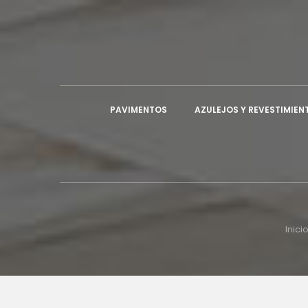
A
((
I
De
((
PAVIMENTOS
AZULEJOS Y REVESTIMIEN
Inici