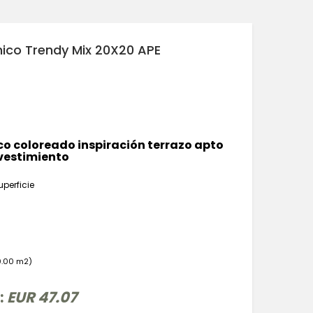
nico Trendy Mix 20X20 APE
co coloreado inspiración terrazo apto
evestimiento
uperficie
0.00 m2)
 :
EUR 47.07