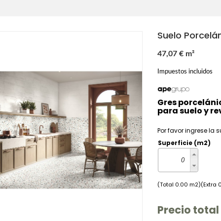
Suelo Porcelá
47,07 € m²
Impuestos incluidos
Gres porceláni
para suelo y r
Por favor ingrese la s
Superficie (m2)
(Total 0.00 m2)(Extra 
Precio total