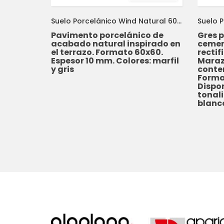
Suelo Porcelánico Wind Natural 60x60 APAVISA
Pavimento porcelánico de
Gres 
acabado natural inspirado en
cemen
el terrazo. Formato 60x60.
rectif
Espesor 10 mm. Colores: marfil
Maraz
y gris
conte
Forma
Dispon
tonali
blanco