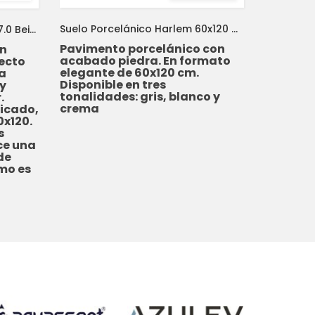
Suelo Porcelánico Harlem 60x120 METROPOL
Suelo Porcelánico Sybarum 7.0 Beige Silk 60x120 APAVISA
Pavimento porcelánico con
on
Pavimen
acabado piedra. En formato
ecto
fenomen
elegante de 60x120 cm.
a
unido a
Disponible en tres
 y
90x90 cm
tonalidades: gris, blanco y
.
tonalida
crema
ficado,
crema
0x120.
s
ce una
de
mo es