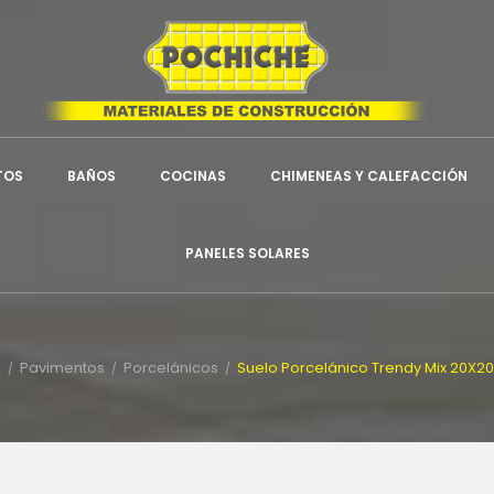
ñadir a la lista de deseos
title))
niciar sesión
be iniciar sesión para guardar productos en su lista de deseos.
label))
add_circle_outline
Crear nueva li
TOS
BAÑOS
COCINAS
CHIMENEAS Y CALEFACCIÓN
((cancelText))
((loginText))
((cancelText))
((createText))
PANELES SOLARES
o
Pavimentos
Porcelánicos
Suelo Porcelánico Trendy Mix 20X20