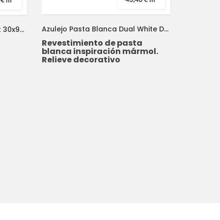
43,46 € m²
 € m²
Azulejo Pasta Blanca Dual White Deco 33,3x100 MUSEUM
Azulejo Pasta Blanca Covent 30x90 METROPOL
Revestimiento de pasta
blanca inspiración mármol.
Relieve decorativo