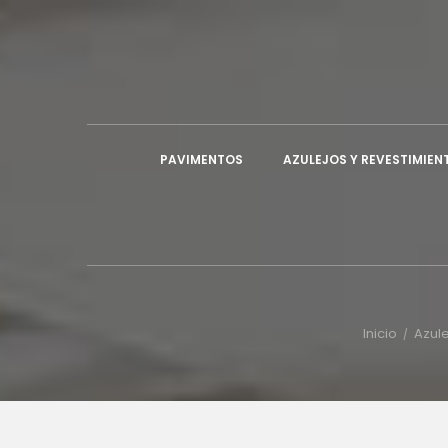
A
((
I
De
((
PAVIMENTOS
AZULEJOS Y REVESTIMIEN
Inicio
Azule