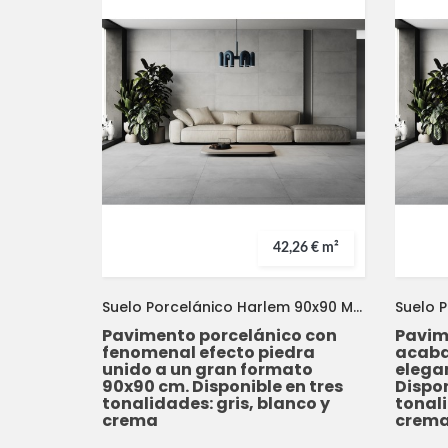
42,26 € m²
Suelo Porcelánico Harlem 90x90 METROPOL
Pavimento porcelánico con
Pavim
fenomenal efecto piedra
acaba
unido a un gran formato
elega
90x90 cm. Disponible en tres
Dispon
tonalidades: gris, blanco y
tonali
crema
crem