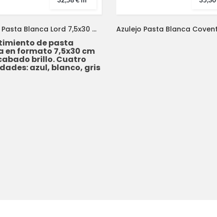
32,58 € m²
35,30
Azulejo Pasta Blanca Lord 7,5x30 MAYOLICA
timiento de pasta
a en formato 7,5x30 cm
cabado brillo. Cuatro
dades: azul, blanco, gris