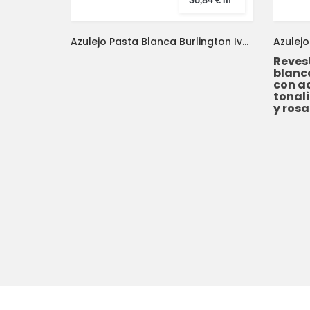
36,84 € m²
Azulejo Pasta Blanca Burlington Ivory 30x90 APE
Reves
blanc
con a
tonali
y rosa