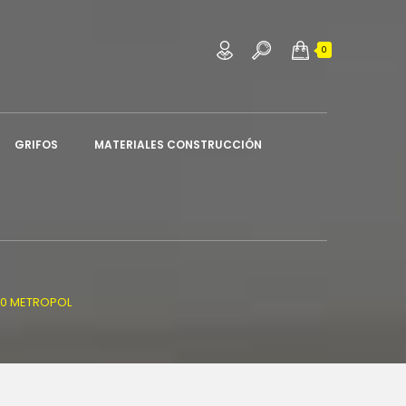
×
×
×
0
sta
GRIFOS
MATERIALES CONSTRUCCIÓN
120 METROPOL