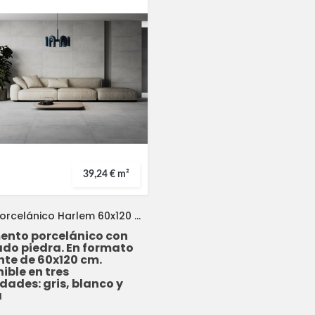
39,24 € m²
Suelo Porcelánico Harlem 60x120 METROPOL
ento porcelánico con
do piedra. En formato
nte de 60x120 cm.
ible en tres
dades: gris, blanco y
a