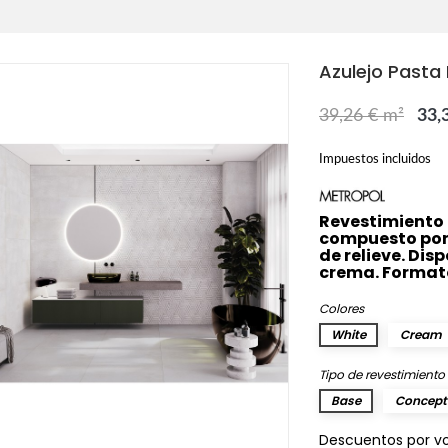
Azulejo Pasta
39,26 € m²
33,
Impuestos incluidos
Revestimiento 
compuesto por 
de relieve. Dis
crema. Format
Colores
White
Cream
Tipo de revestimiento
Base
Concept
Descuentos por v